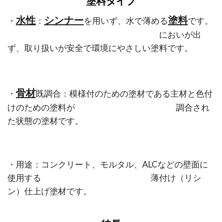
塗料タイプ
水性
シンナー
塗料
・
：
を用いず、水で薄める
です。
においが出
ず、取り扱いが安全で環境にやさしい塗料です。
骨材
・
既調合：模様付のための塗材である主材と色付
けのための塗料が 調合され
た状態の塗材です。
・用途：コンクリート、モルタル、ALCなどの壁面に
使用する 薄付け（リシ
ン）仕上げ塗材です。