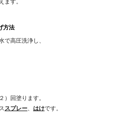
えます。
げ方法
を除去し、水で高圧洗浄し、
面にします。
化が表層の場合
１（～２）回塗ります。
ス
スプレー
、
はけ
です。
著しい場合