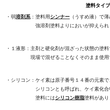
塗料タイ
・弱
溶剤系
：塗料用
シンナー
（うすめ液）で薄
強溶剤塗料よりにおいが抑えられ
・１液形：主剤と硬化剤が混
現場で混ぜることなくそのまま使用で
・シリコン：
ケイ素は原子番号１４番の
シリコンとも呼ばれ、ケイ素化合物
塗料には
シリコン樹脂
塗料があり