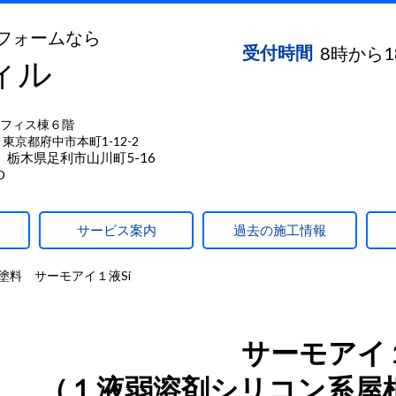
フォームなら
受付時間
8時から
ィル
フィス棟６階
東京都府中市本町1-12-2
】栃木県足利市山川町5-16
D
サービス案内
過去の施工情報
塗料 サーモアイ１液Si
サーモアイ１
（１液弱溶剤シリコン系屋