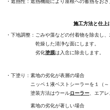
・遮熱性：遮熱機能により屋根への蓄熱をおさ
施工方法と仕上
・下地調整：ごみや藻などの付着物
乾燥した清浄な
劣化
塗膜
は入念に除去します。
・下塗り：素地の劣
ニッペ１液ベストシーラーを
塗装方法はウール
ローラー
、エアレ
素地の劣化が