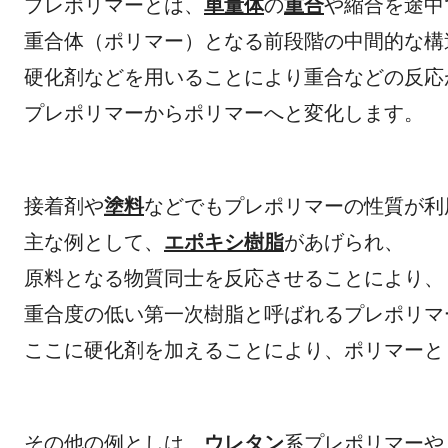
プレポリマーとは、
単量体
の
重合
や縮
重合体（ポリマー）となる前段階の中
硬化剤などを用いることにより重合
プレポリマーからポリマーへと変化します。
接着剤や
塗料
などでもプレポリマーの
主な例として、
エポキシ樹脂
があ
原料となる物質同士を反応
重合度の低い第一次樹脂と呼ばれる
ここに硬化剤を加えることにより、ポリマー
その他の例としは、
ウレタン
系プ