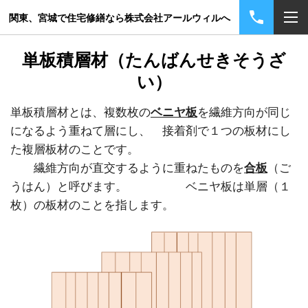
関東、宮城で住宅修繕なら株式会社アールウィルへ
単板積層材（たんばんせきそうざ
い）
単板積層材とは、
複数枚の
ベニヤ板
を繊維方向が同じ
になるよう重ねて層にし、 接着剤で１つの板材にし
た複層板材のことです。
繊維方向が直交するように重ねたものを
合板
（ご
うはん）と呼びます。 ベニヤ板は単層（１
枚）の板材のことを指します。