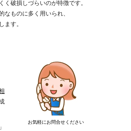
にくく破損しづらいのが特徴です。
の実用的なものに多く用いられ、
指します。
相
成
お気軽にお問合せください
」