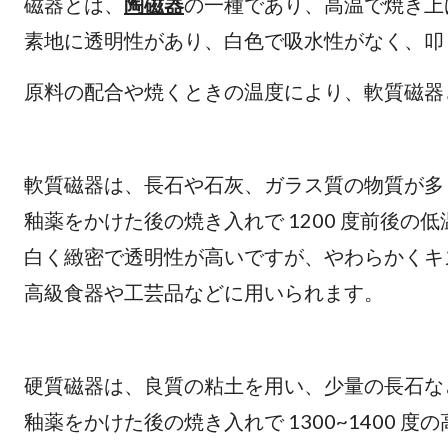
磁器とは、
陶磁器
の一種であり、高温で焼き
素地に透明性があり、白色で吸水性がなく、叩
原料の配合や焼くときの温度により、軟質磁器
軟質磁器は、長石や石灰、ガラ
釉薬をかけた後の焼き入れで 1200
白く緻密で透明性が高いですが、やわらかく
高級食器や工芸品などに用いられます。
硬質磁器は、良質の粘土を用い、
釉薬をかけた後の焼き入れで 1300~1